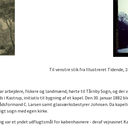
Til venstre stik fra Illustreret Tidende, 1
ar arbejdere, fiskere og landmænd, hørte til Tårnby Sogn, og der var
 i Kastrup, initiativ til bygning af et kapel. Den 30. januar 1882 
dsformand C. Larsen samt glasværksbestyrer Johnsen. Da kapellet 
digt sogn med egen kirke.
g var et yndet udflugtsmål for københavnere - deraf vejnavnet Ka