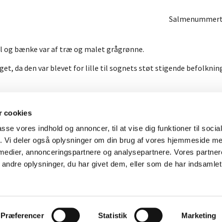
Salmenummertav
l og bænke var af træ og malet grågrønne.
, da den var blevet for lille til sognets støt stigende befolkning
 cookies
Kastrup Kirke

passe vores indhold og annoncer, til at vise dig funktioner til soci
· Kastruplundgade 3-7, 2770 Kastrup
fik. Vi deler også oplysninger om din brug af vores hjemmeside m
32 50 09 72

kastrup.sogntaarnby@km.dk
 medier, annonceringspartnere og analysepartnere. Vores partne

ndre oplysninger, du har givet dem, eller som de har indsamlet 
Log på ChurchDesk
Præferencer
Statistik
Marketing