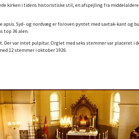
de kirken i tidens historistiske stil, en afspejling fra middelalder
vde apsis. Syd- og nordvæg er foroven pyntet med savtak-kant og bu
s top 36 alen.
t. Der var intet pulpitur. Orglet med seks stemmer var placeret i d
 med 12 stemmer i oktober 1926.