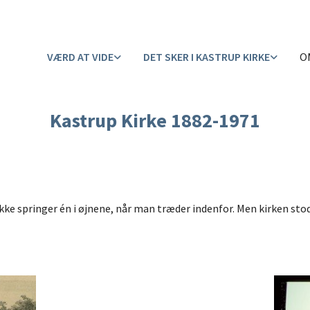
VÆRD AT VIDE
DET SKER I KASTRUP KIRKE
O
Kastrup Kirke 1882-1971
kke springer én i øjnene, når man træder indenfor. Men kirken stod 