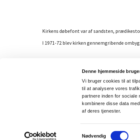
Kirkens døbefont var af sandsten, prædikesto
I 1971-72 blev kirken gennemgribende ombygget
Denne hjemmeside bruger
Vi bruger cookies til at til
til at analysere vores tra
partnere inden for sociale
kombinere disse data med a
af deres tjenester.
S
Nødvendig
a