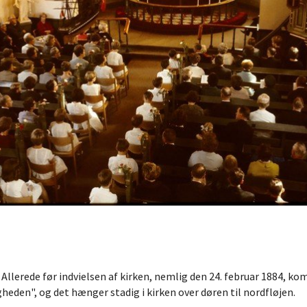
Allerede før indvielsen af kirken, nemlig den 24. februar 1884, kom
gheden", og det hænger stadig i kirken over døren til nordfløjen.