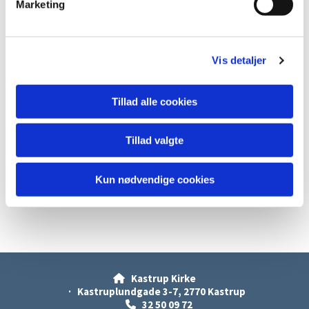
Marketing
a
l
g
Vis detaljer
Tillad alle cookies
Tillad valgte
Kun nødvendige cookies
Kastrup Kirke

· Kastruplundgade 3-7, 2770 Kastrup
32 50 09 72
