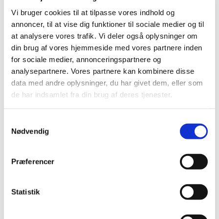
Vi bruger cookies til at tilpasse vores indhold og
annoncer, til at vise dig funktioner til sociale medier og til
at analysere vores trafik. Vi deler også oplysninger om
din brug af vores hjemmeside med vores partnere inden
for sociale medier, annonceringspartnere og
Søndag 23. januar 2028, kl. 10:00
analysepartnere. Vores partnere kan kombinere disse
data med andre oplysninger, du har givet dem, eller som
de har indsamlet fra din brug af deres tjenester.
S
Nødvendig
a
m
Du vil måske også kunne lide...
t
Præferencer
y
k
k
Statistik
e
v