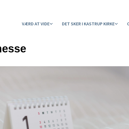
VÆRD AT VIDE
DET SKER I KASTRUP KIRKE
messe