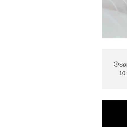
Søn
10