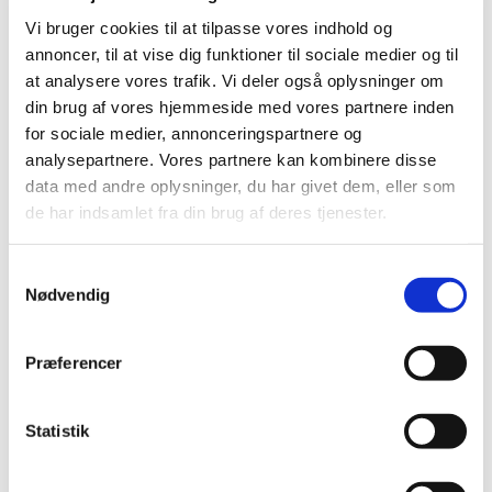
Vi bruger cookies til at tilpasse vores indhold og
annoncer, til at vise dig funktioner til sociale medier og til
at analysere vores trafik. Vi deler også oplysninger om
din brug af vores hjemmeside med vores partnere inden
for sociale medier, annonceringspartnere og
Søndag 23. maj 2027, kl. 10:00
analysepartnere. Vores partnere kan kombinere disse
data med andre oplysninger, du har givet dem, eller som
de har indsamlet fra din brug af deres tjenester.
S
Nødvendig
a
m
Du vil måske også kunne lide...
t
Præferencer
y
k
k
Statistik
e
v