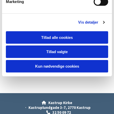
Marketing
a
l
g
Vis detaljer
Tillad alle cookies
Tillad valgte
Kun nødvendige cookies
Kastrup Kirke

· Kastruplundgade 3-7, 2770 Kastrup
32 50 09 72
