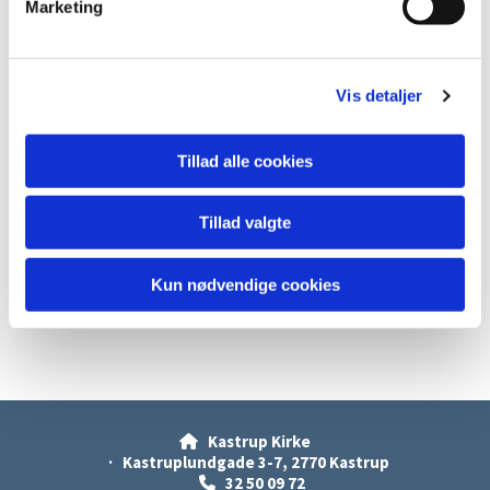
Marketing
a
l
g
Vis detaljer
Tillad alle cookies
Tillad valgte
Kun nødvendige cookies
Kastrup Kirke

· Kastruplundgade 3-7, 2770 Kastrup
32 50 09 72
