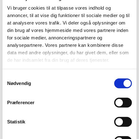
Vi bruger cookies til at tilpasse vores indhold og
annoncer, til at vise dig funktioner til sociale medier og til
at analysere vores trafik. Vi deler også oplysninger om
din brug af vores hjemmeside med vores partnere inden
for sociale medier, annonceringspartnere og
Søndag 9. maj 2027, kl. 10:00
analysepartnere. Vores partnere kan kombinere disse
data med andre oplysninger, du har givet dem, eller som
de har indsamlet fra din brug af deres tjenester.
S
Nødvendig
a
m
Du vil måske også kunne lide...
t
Præferencer
y
k
k
Statistik
e
v