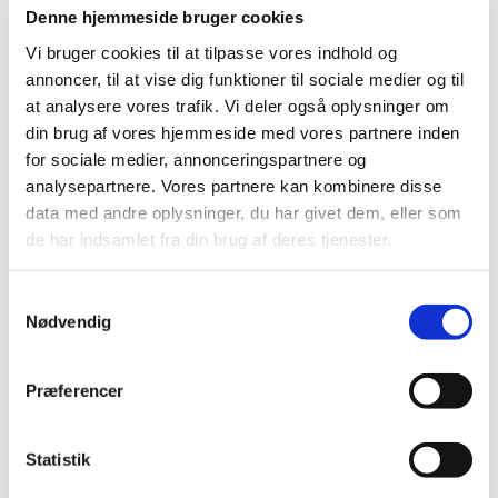
Denne hjemmeside bruger cookies
Vi bruger cookies til at tilpasse vores indhold og
annoncer, til at vise dig funktioner til sociale medier og til
© Lene Trap-Lind
at analysere vores trafik. Vi deler også oplysninger om
din brug af vores hjemmeside med vores partnere inden
for sociale medier, annonceringspartnere og
analysepartnere. Vores partnere kan kombinere disse
Søndag 1. november 2026, kl. 10:00
data med andre oplysninger, du har givet dem, eller som
de har indsamlet fra din brug af deres tjenester.
S
Nødvendig
a
m
t
Du vil måske også kunne lide...
Præferencer
y
k
k
Statistik
e