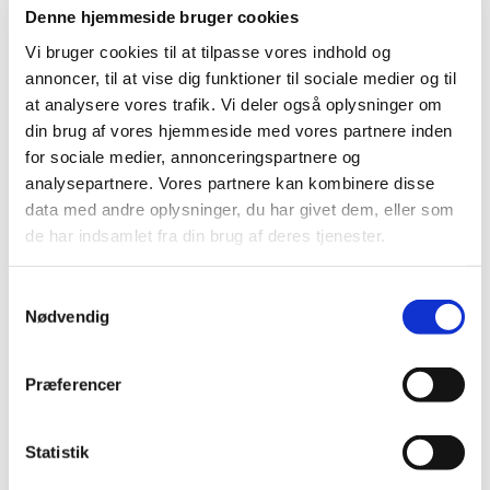
Denne hjemmeside bruger cookies
Vi bruger cookies til at tilpasse vores indhold og
annoncer, til at vise dig funktioner til sociale medier og til
© Lene Trap-Lind
at analysere vores trafik. Vi deler også oplysninger om
din brug af vores hjemmeside med vores partnere inden
for sociale medier, annonceringspartnere og
analysepartnere. Vores partnere kan kombinere disse
Søndag 13. september 2026, kl. 10:00
data med andre oplysninger, du har givet dem, eller som
de har indsamlet fra din brug af deres tjenester.
S
Nødvendig
a
m
t
Du vil måske også kunne lide...
Præferencer
y
k
k
Statistik
e