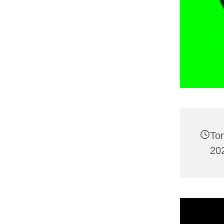
To
202