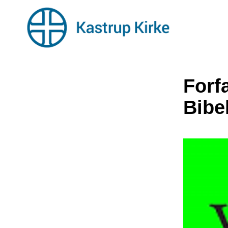
Forf
Bibe