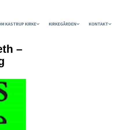
OM KASTRUP KIRKE
KIRKEGÅRDEN
KONTAKT
eth –
g