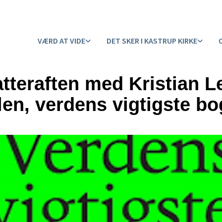
VÆRD AT VIDE
DET SKER I KASTRUP KIRKE
atteraften med Kristian L
len, verdens vigtigste bo