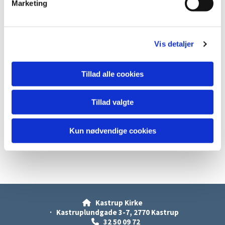
Marketing
a
l
g
Vis detaljer
Tillad alle cookies
Tillad valgte
Kun nødvendige cookies
Kastrup Kirke

· Kastruplundgade 3-7, 2770 Kastrup
32 50 09 72
