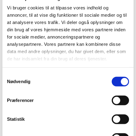
Vi bruger cookies til at tilpasse vores indhold og
annoncer, til at vise dig funktioner til sociale medier og til
at analysere vores trafik. Vi deler også oplysninger om
din brug af vores hjemmeside med vores partnere inden
for sociale medier, annonceringspartnere og
Onsdag 20. oktober 2027, kl. 12:00
analysepartnere. Vores partnere kan kombinere disse
data med andre oplysninger, du har givet dem, eller som
de har indsamlet fra din brug af deres tjenester.
S
Nødvendig
a
m
Du vil måske også kunne lide...
t
Præferencer
y
k
k
Statistik
e
v