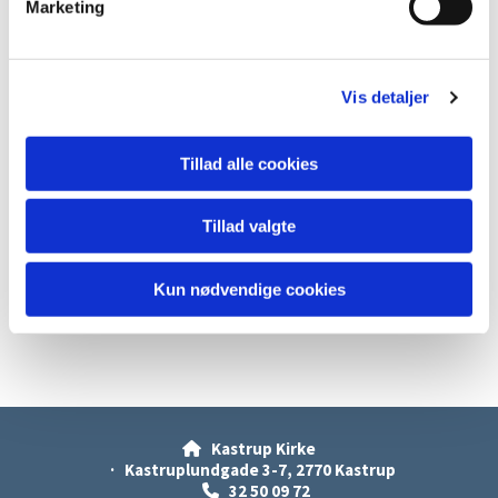
Marketing
a
l
g
Vis detaljer
Tillad alle cookies
Tillad valgte
Kun nødvendige cookies
Kastrup Kirke

· Kastruplundgade 3-7, 2770 Kastrup
32 50 09 72
