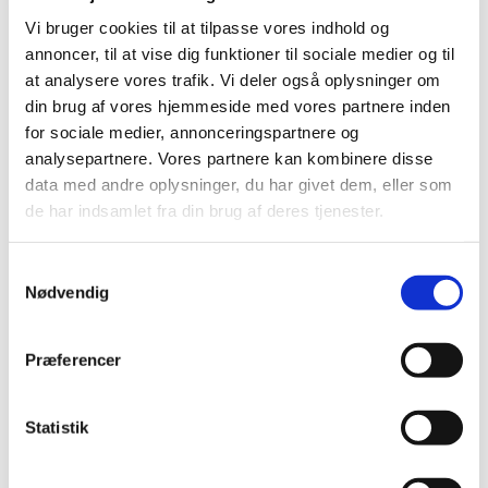
Vi bruger cookies til at tilpasse vores indhold og
annoncer, til at vise dig funktioner til sociale medier og til
at analysere vores trafik. Vi deler også oplysninger om
din brug af vores hjemmeside med vores partnere inden
for sociale medier, annonceringspartnere og
Onsdag 19. maj 2027, kl. 12:00
analysepartnere. Vores partnere kan kombinere disse
data med andre oplysninger, du har givet dem, eller som
de har indsamlet fra din brug af deres tjenester.
S
Nødvendig
a
m
Du vil måske også kunne lide...
t
Præferencer
y
k
k
Statistik
e
v