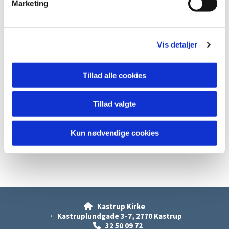
Marketing
a
l
g
Vis detaljer
Tillad alle cookies
Tillad valgte
Kun nødvendige cookies
Kastrup Kirke

· Kastruplundgade 3-7, 2770 Kastrup
32 50 09 72
