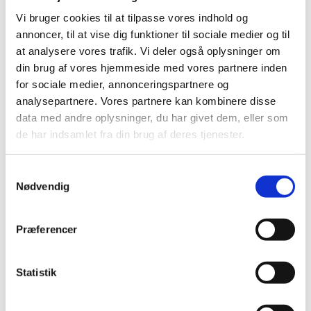
Vi bruger cookies til at tilpasse vores indhold og
annoncer, til at vise dig funktioner til sociale medier og til
at analysere vores trafik. Vi deler også oplysninger om
din brug af vores hjemmeside med vores partnere inden
for sociale medier, annonceringspartnere og
Onsdag 24. marts 2027, kl. 12:00
analysepartnere. Vores partnere kan kombinere disse
data med andre oplysninger, du har givet dem, eller som
de har indsamlet fra din brug af deres tjenester.
S
Nødvendig
a
m
Du vil måske også kunne lide...
t
Præferencer
y
k
k
Statistik
e
v